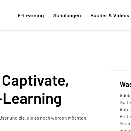
E-Learning
Schulungen
Bücher & Videos
 Captivate,
Was
‑Learning
Adobe
Syste
Autor
Erste
e-User und die, die es noch werden möchten.
Scree
und 